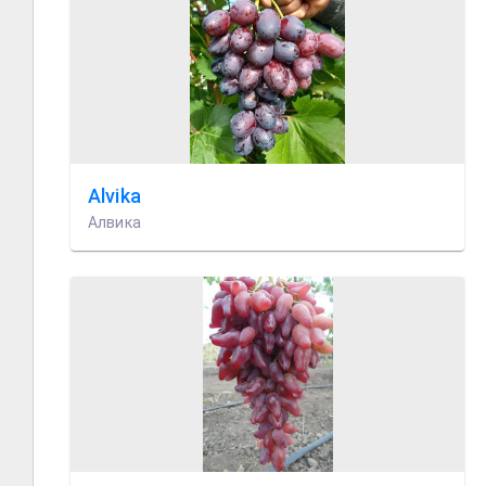
Alvika
Алвика