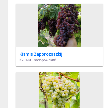
Kismis Zaporozsszkij
Кишмиш запорожский