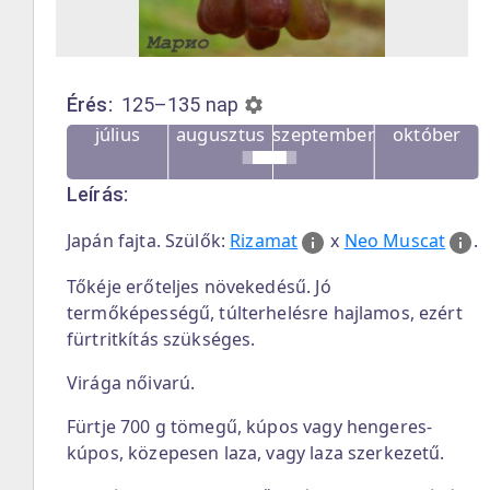
Érés:
125–135
nap
július
augusztus
szeptember
október
Leírás:
Japán fajta. Szülők:
Rizamat
x
Neo Muscat
.
Tőkéje erőteljes növekedésű. Jó
termőképességű, túlterhelésre hajlamos, ezért
fürtritkítás szükséges.
Virága nőivarú.
Fürtje 700 g tömegű, kúpos vagy hengeres-
kúpos, közepesen laza, vagy laza szerkezetű.