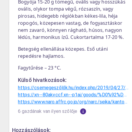
Bogyója 15-20 g tömegű, ovális vagy hosszúkás
ovális, olykor tompa végű, rózsaszín, vagy
pirosas, hidegebb régiókban kékes-lila, héja
ropogós, közepesen vastag, de fogyasztáskor
nem zavaró, könnyen rágható, húsos, nagyon
lédús, harmonikus ízű. Cukortartalma 17-20 %.
Betegség ellenállása közepes. Eső utáni
repedésre hajlamos.
Fagytűrése – 23 °C.
Külső hivatkozások:
https://csemegeszőlők.hu/index.php/2019/04/27/mario/
https://xn--80akvccf.xn--p1ai/goods/%D0%92%D0%B8%D0%BD%D0%BE%D0%B3%D1%80%D0%B0%D0%B4-quot-%D0%9C%D0%B0%D1%80%D0%B8%D0%BE-quot
https://www.naro.affrc.go.jp/org/narc/seika/kanto13/02/narc0102b01.html
6 gazdának van ilyen szőlője
Hozzászólások: