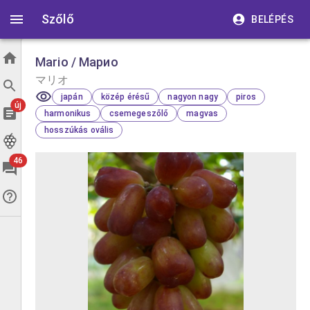
Szőlő
BELÉPÉS
Mario / Марио
マリオ
japán
közép érésű
nagyon nagy
piros
új
harmonikus
csemegeszőlő
magvas
hosszúkás ovális
46